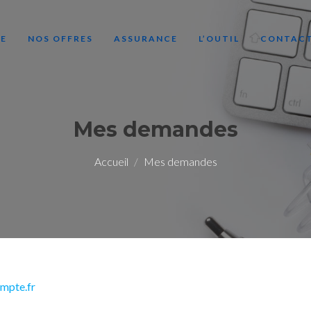
LE
NOS OFFRES
ASSURANCE
L’OUTIL
CONTAC
Mes demandes
Accueil
Mes demandes
mpte.fr