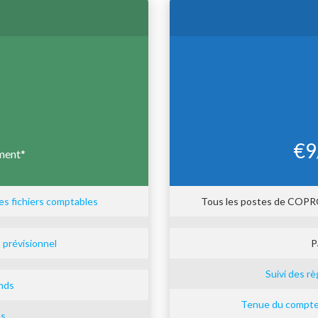
€
9
ement*
des fichiers comptables
Tous les postes de COPRO
t prévisionnel
P
Suivi des r
onds
Tenue du compte 
ts