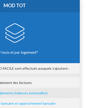
MOD TOT
/ mois et par logement*
 FACILE sont effectués auxquels s’ajoutent :
aiement des factures
èglements (relances éventuelles)
bancaire et rapprochement bancaire