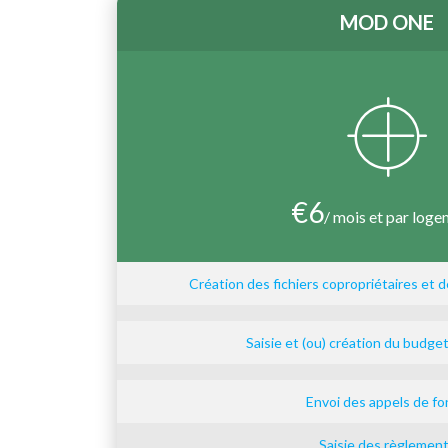
MOD ONE
€
6
/ mois et par log
Création des fichiers copropriétaires et 
Saisie et (ou) création du budge
Envoi des appels de f
Saisie des règlemen