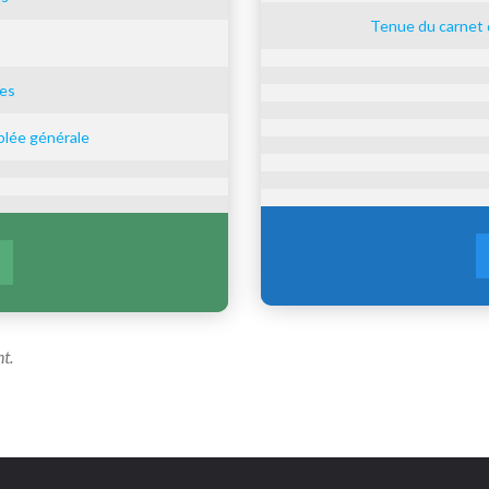
Tenue du carnet d
ges
blée générale
t.