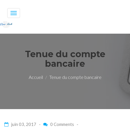
Toggle
navigation
Tenue du compte
bancaire
Accueil
Tenue du compte bancaire
juin 03, 2017 -
0 Comments
-