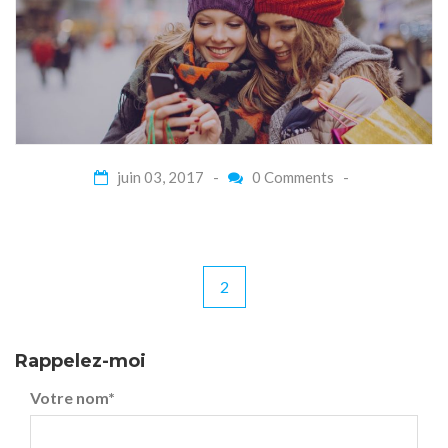
juin 03, 2017 -
0 Comments
-
2
Navigation
de
l’article
Rappelez-moi
Votre nom
*