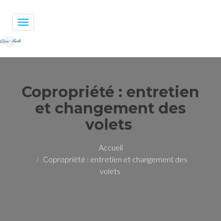
Toggle
navigation
Copropriété : entretien
et changement des
volets
Accueil
Copropriété : entretien et changement des
volets