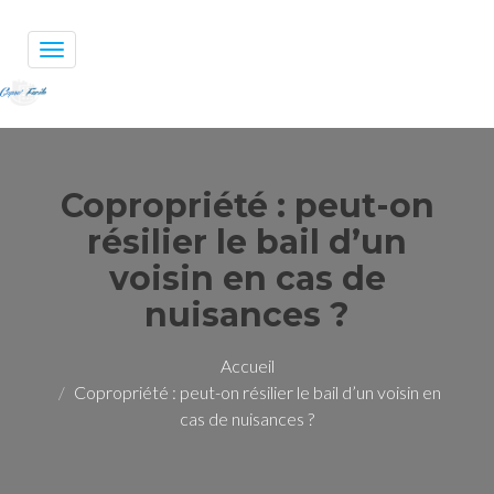
Toggle
navigation
Copropriété : peut-on
résilier le bail d’un
voisin en cas de
nuisances ?
Accueil
Copropriété : peut-on résilier le bail d’un voisin en
cas de nuisances ?