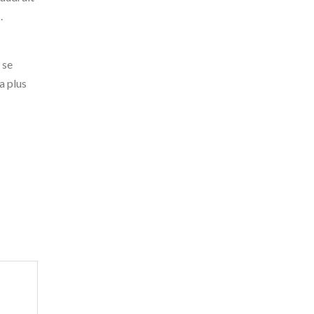
.
 se
a plus