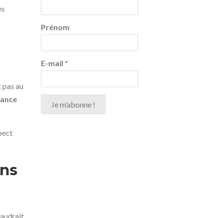
es
Prénom
E-mail
*
t pas au
dance
spect
ons
faudrait