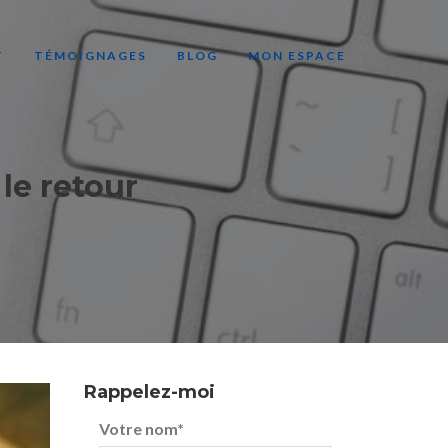
T
TÉMOIGNAGES
BLOG
MON ESPACE
le retour
Rappelez-moi
Votre nom
*