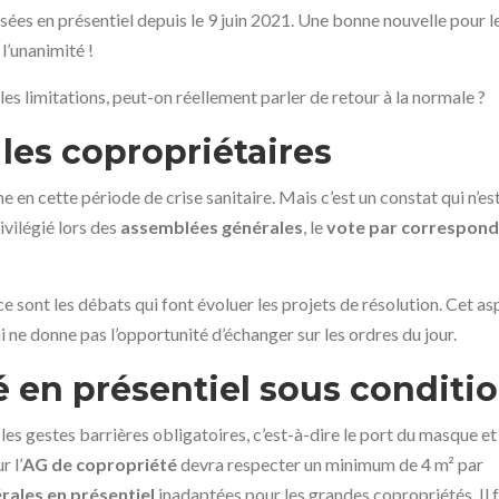
ées en présentiel depuis le 9 juin 2021. Une bonne nouvelle pour l
 l’unanimité !
les limitations, peut-on réellement parler de retour à la normale ?
 les copropriétaires
e en cette période de crise sanitaire. Mais c’est un constat qui n’es
ivilégié lors des
assemblées générales
, le
vote par correspon
 ce sont les débats qui font évoluer les projets de résolution. Cet a
ui ne donne pas l’opportunité d’échanger sur les ordres du jour.
 en présentiel sous conditi
 les gestes barrières obligatoires, c’est-à-dire le port du masque et
r l’
AG de copropriété
devra respecter un minimum de 4 m² par
ales en présentiel
inadaptées pour les grandes copropriétés. Il 