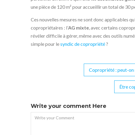
une pièce de 120 m² pour accueillir un total de 30 p
Ces nouvelles mesures ne sont donc applicables qu’à
copropriétaires : l’
AG mixte
, avec certains copropr
révéler difficile à gérer, même avec des outils numé
simple pour le
syndic de copropriété
?
Copropriété : peut-on r
Navigation
de
Être co
l’article
Write your comment Here