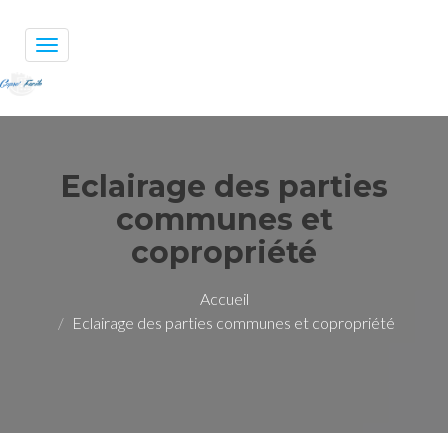
Toggle
navigation
Eclairage des parties
communes et
copropriété
Accueil
Eclairage des parties communes et copropriété