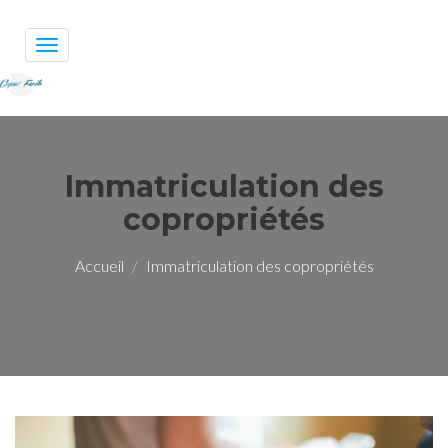
Toggle
navigation
Immatriculation des
copropriétés
Accueil
Immatriculation des copropriétés