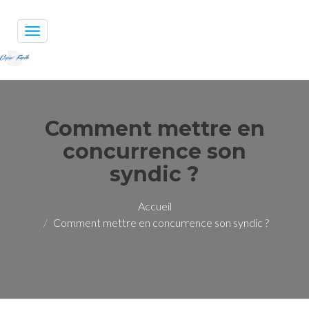
Toggle
navigation
Comment mettre en
concurrence son
syndic ?
Accueil
Comment mettre en concurrence son syndic ?