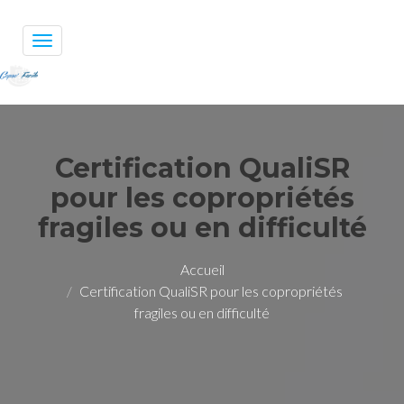
Toggle
navigation
Certification QualiSR
pour les copropriétés
fragiles ou en difficulté
Accueil
Certification QualiSR pour les copropriétés
fragiles ou en difficulté