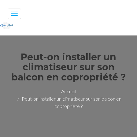
Toggle
navigation
Peut-on installer un
climatiseur sur son
balcon en copropriété ?
Accueil
Peut-on installer un climatiseur sur son balcon en
copropriété ?